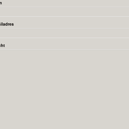
m
iladres
cht