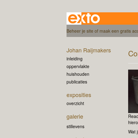
Beheer je site
of
maak een gratis ac
Johan Raijmakers
Co
inleiding
oppervlakte
huishouden
publicaties
exposities
overzicht
galerie
Reac
hiero
stillevens
Wat j