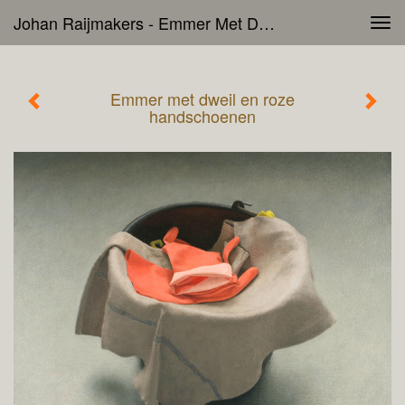
Johan Raijmakers - Emmer Met Dweil En Roze Handschoenen
Tog
navi
Emmer met dweil en roze
handschoenen