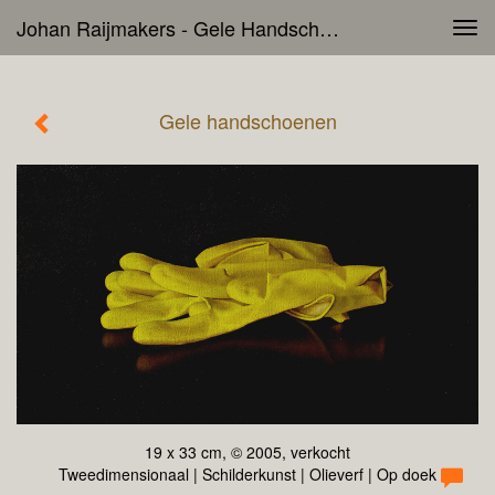
Johan Raijmakers - Gele Handschoenen
Tog
navi
Gele handschoenen
19 x 33 cm, © 2005, verkocht
Tweedimensionaal | Schilderkunst | Olieverf | Op doek