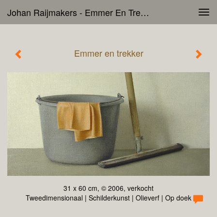
Johan Raijmakers - Emmer En Trekker
Tog
navi
Emmer en trekker
31 x 60 cm, © 2006, verkocht
Tweedimensionaal | Schilderkunst | Olieverf | Op doek